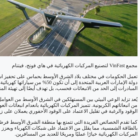
مجمع VinFast لتصنيع المركبات الكهربائية في هاي فونج، فيتنام
تعمل الحكومات في مختلف بلاد الشرق الأوسط بحماس على تحفيز استخدا
المبادرات إلى الحد من الانبعاثات فحسب، بل تهدف أيضًا إلى تهيئة المن
يُعد تزايد الوعي البيئي بين المستهلكين في الشرق الأوسط من العوامل
من انبعاثاتهم الكربونية. تتميز المركبات الكهربائية بانعدام انبعاثات الع
الوقود والرغبة في تقليل الاعتماد على الوقود الأحفوري يعملان على زي
كما تقدم الخصائص الفريدة التي تتمتع بها منطقة الشرق الأوسط فرصًا 
بالطاقة الشمسية، مما يقلل من الاعتماد على شبكات الكهرباء ويعزز ا
المركبات الكهربائية خيارًا عمليًا ومريحًا للعديد من المسافرين.