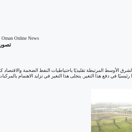
Online News
‫تصور ش
2024 –منطقة الشرق الأوسط المرتبطة تقليديًا باحتياطيات النفط الضخمة والاقتصا
مة البيئية والتنويع الاقتصادي، وتؤدي شركات مثل VinFast دورًا رئيسيًا في دفع هذا التغير. يتجلى هذا ا