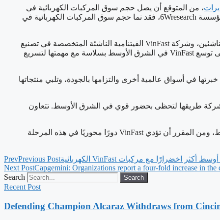
يرات
، من المتوقع أن يصل حجم سوق المركبات الكهربائية في
الشرق الأوسط إلى 7.65 مليار دولار أمريكي بحلول عام 2028، مقارنةً بـ2.7 مليار دولار أمريكي فقط في عام 2023، ووفقًا لتقرير صادر عن مؤسسة 6Wresearch، فقد نما حجم سوق المركبات الكهربائية في
إن اتجاه الزيادة في الطلب على المركبات الكهربائية في الشرق الأوسط يُعد فرصة ذهبية لكل من مصنعي السيارات الكهربائية الراسخين والناشئين، وشركة VinFast الفيتنامية الناشئة المتخصصة في تصنيع
السيارات ومركز صناعة السيارات في مجموعة Vingroup، أكبر تكتل شركات خاص في فيتنام، تهيأت تمامًا للاستفادة من هذا الاتجاه، ويتماشى توسع VinFast في الشرق الأوسط بسلاسة مع مهمتها لتسريع
ق الأوسط، مستفيدةً من خبرتها في أسواق عالمية أخرى والتزامها بالجودة، وتلبي منتجاتها
ك تمهد الشركة طريقها لتحظى بحضور قوي في الشرق الأوسط. تتعاون
تجتمع المخاوف البيئية والحوافز الحكومية وتفضيلات المستهلكين المتغيرة على إعادة تشكيل ملامح مجال تصنيع السيارات في الشرق الأوسط، ومن المقرر أن تؤدي VinFast دورًا محوريًا في هذه المرحلة
أكثر اخضرارًا مع مركبات VinFast الكهربائية
Previous Post
Prev
Next Post
Capgemini: Organizations report a four-fold increase in the
Search
Search
Recent Post
Defending Champion Alcaraz Withdraws from Cincin